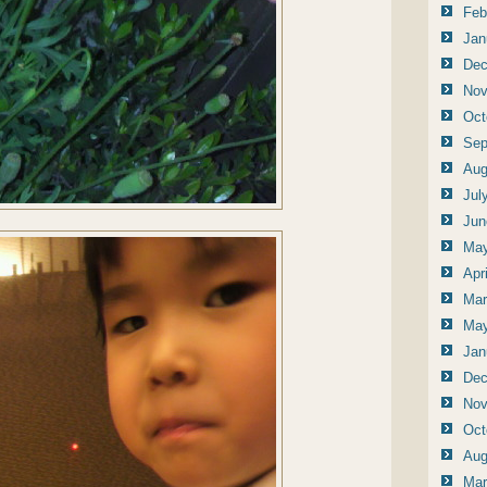
Feb
Jan
Dec
Nov
Oct
Sep
Aug
Jul
Jun
May
Apr
Mar
May
Jan
Dec
Nov
Oct
Aug
Mar