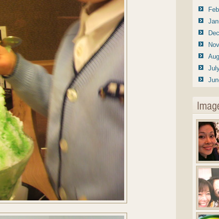
Feb
Jan
Dec
Nov
Aug
Jul
Jun