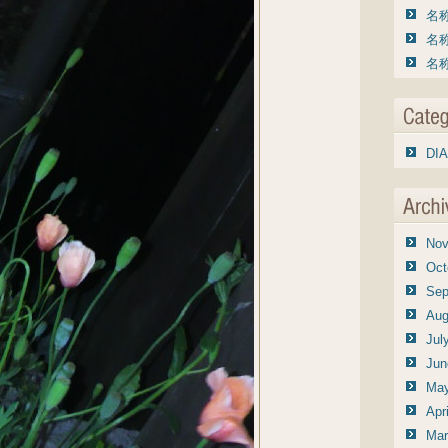
名称
名称
名称
DIA
Nov
Oct
Sep
Aug
Jul
Jun
May
Apr
Mar