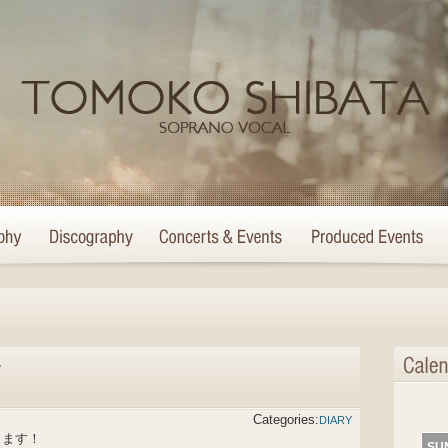
~
Categories:
DIARY
ります！
SU