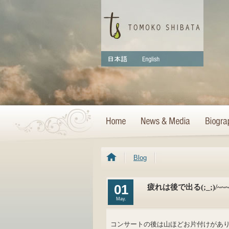
Blog
01
疲れは後で出る(;_;)/~~
May.
コンサートの後は山ほどお片付けがあ