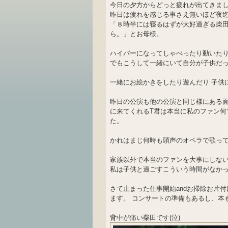
今日の夕方からどっと疲れが出てきました
昨日は疲れを感じる事さえ無いほど夜
「８時半には寝るはずが大好過ぎる柴田
ら。」とお母様。
ハイパーになってしゃべったり動いた
でもこうして一緒にいて自分が子供だ
一緒にお絵かきをしたり遊んだり 子供
昨日の公演も他の公演と同じ様にある
に来てくれるT君は本当に私のファン何
た。
かれはまじ何時も頭声のオペラで歌っ
家族以外で本当のファンを大事にしない
私は子供と過ごすこういう時間がなかっ
さて止まった仕事開始andお掃除お片
ます。 コンサートの準備もあるし、本も
背中が痛い柴田です(泣)