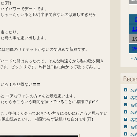
(汗)
迄ハイパワーでデートです。
しゃ～んがいると10時半まで寝ないのは嬉しすぎだか
1
り走ったり。
った時の事を思い出します。
1
2
には想像のリミテットがないので改めて新鮮です。
A
面ハードな所はあったので、そんな時遠くから私の歌を聞き
です。ビックリです。昨日はT君に向かって歌ってみまし
ている！あり得ない〓〓
名称
と コアなファンの方々をと最近思います。
名称
たから今こういう時間を頂いていることに感謝です(^-^ゞ
名称
名称
付け… 後何より会っておきたい方々に会いに行こうと思ってい
沢山読みたいし。 相変わらず欲張りな自分です(汗)
名称
名称
名称