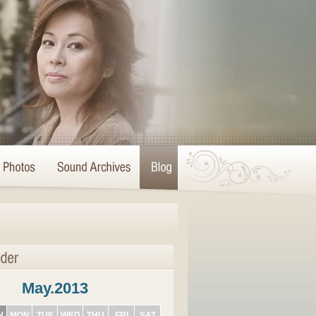
May.2013
N
MON
TUE
WED
THU
FRI
SAT