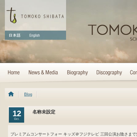
Blog
12
名称未設定
Oct.
プレミアムコンサートフォー キッズ＠フジテレビ 三回公演お陰さま