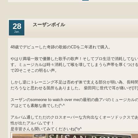
28
スーザンボイル
Jan.
48歳でデビューした奇跡の歌姫のCDを二年遅れで購入。
やはり満場一致で優勝した歌手の歌声！そしてプロ生活で消耗してな
す。ミュージカルは時々消耗して喉を壊してしまうら声帯を厚くつけ
で20そこそこの明るい声。
しかし逆にトレーニング不足は否めず体で支える部分が弱い為、長時
だろうなと思わせる箇所もありました。 柴田同じ世代で耳が痛いぞ(汗
スーザンのsomeone to watch over meの最初の曲アバのミュージ
アはとても素敵な曲でした(^-^ゞ
アルバム通してただのクロスオーバーな方向出なくオーソドックスで
性が出たアルバムです！
是非皆さんも聞いてみてくださいね(^o^ゞ