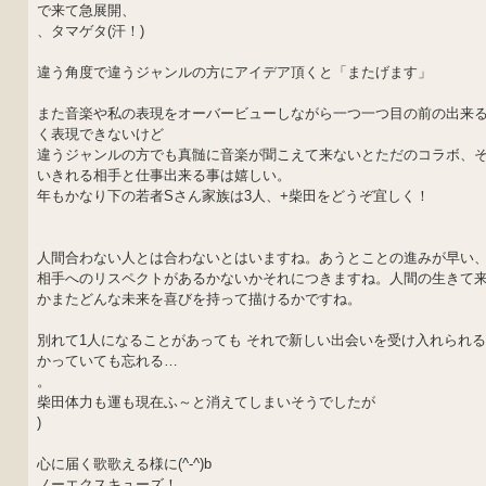
で来て急展開、
、タマゲタ(汗！)
違う角度で違うジャンルの方にアイデア頂くと「またげます」
また音楽や私の表現をオーバービューしながら一つ一つ目の前の出来る
く表現できないけど
違うジャンルの方でも真髄に音楽が聞こえて来ないとただのコラボ、
いきれる相手と仕事出来る事は嬉しい。
年もかなり下の若者Sさん家族は3人、+柴田をどうぞ宜しく！
人間合わない人とは合わないとはいますね。あうとことの進みが早い
相手へのリスペクトがあるかないかそれにつきますね。人間の生きて
かまたどんな未来を喜びを持って描けるかですね。
別れて1人になることがあっても それで新しい出会いを受け入れられ
かっていても忘れる…
。
柴田体力も運も現在ふ～と消えてしまいそうでしたが
)
心に届く歌歌える様に(^-^)b
ノーエクスキューズ！