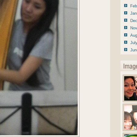
Feb
Jan
Dec
Nov
Aug
Jul
Jun