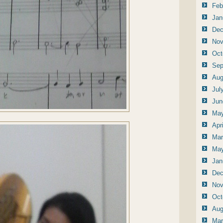
Feb
Jan
Dec
Nov
Oct
Sep
Aug
Jul
Jun
May
Apr
Mar
May
Jan
Dec
Nov
Oct
Aug
Mar