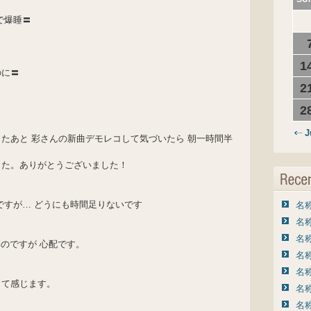
で爆睡〓
1
のに〓
2
2
J
たあと 彩さんの新曲デモレコして気づいたら 朝一時間半
した。ありがとうございました！
ですが… どうにも時間足りないです
名称
名称
名称
のですが 心配です。
名称
名称
って感じます。
名称
名称