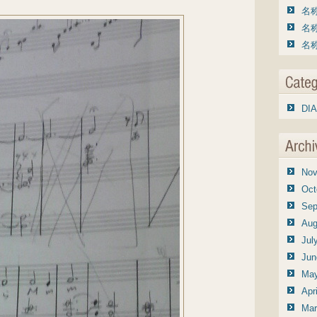
名称
名称
名称
DIA
Nov
Oct
Sep
Aug
Jul
Jun
May
Apr
Mar