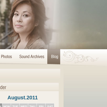
August.2011
N
MON
TUE
WED
THU
FRI
SAT