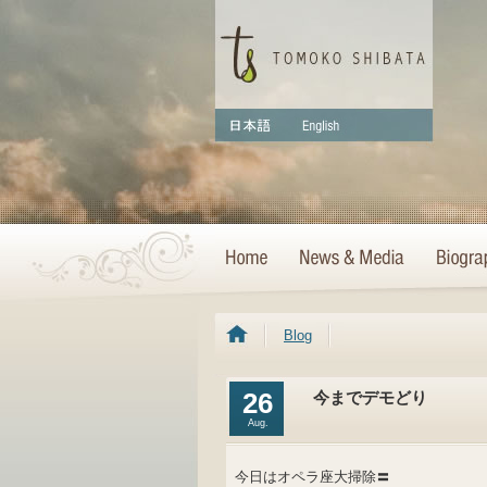
Blog
26
今までデモどり
Aug.
今日はオペラ座大掃除〓