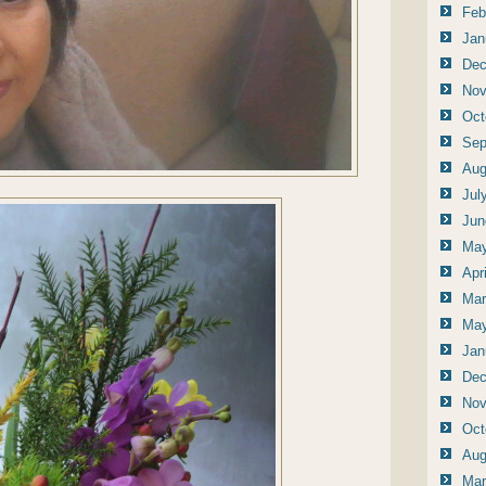
Feb
Jan
Dec
Nov
Oct
Sep
Aug
Jul
Jun
May
Apr
Mar
May
Jan
Dec
Nov
Oct
Aug
Mar