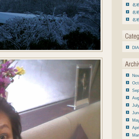
名称
名称
名称
DIA
Nov
Oct
Sep
Aug
Jul
Jun
May
Apr
Mar