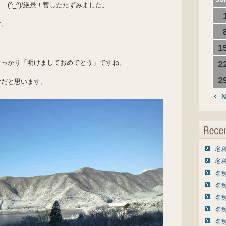
(^_^)/絶景！暫したたずみました。
す。
1
すっかり「明けましておめでとう」ですね。
2
2
変だと思います。
N
名称
名称
名称
名称
名称
名称
名称