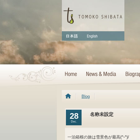
Blog
28
名称未設定
Dec.
一泊箱根の旅は雪景色が最高(^-^)/