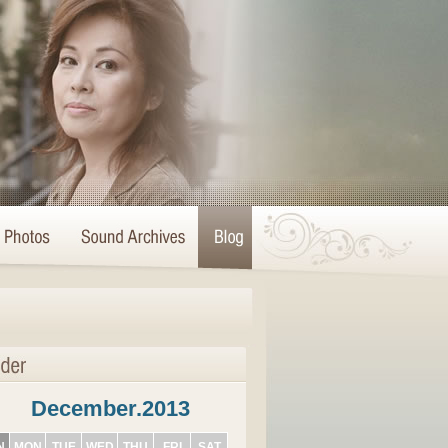
December.2013
N
MON
TUE
WED
THU
FRI
SAT