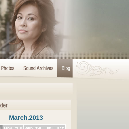
March.2013
N
MON
TUE
WED
THU
FRI
SAT