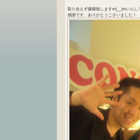
取り合えず爆睡致しますm(__)mい
感謝です、ありがとうごさいました！