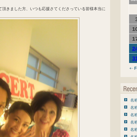
らして頂きました方、いつも応援さてくださっている皆様本当に
1
1
2
3
F
名称
名称
名称
名称
名称
名称