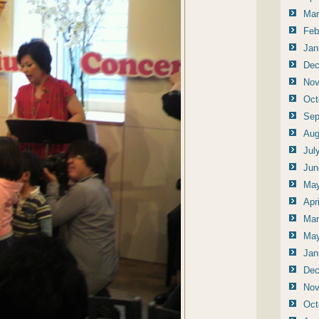
Mar
Feb
Jan
Dec
Nov
Oct
Sep
Aug
Jul
Jun
May
Apr
Mar
May
Jan
Dec
Nov
Oct